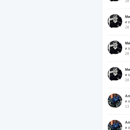
28
Ми
и 
28
Ми
и 
28
Ми
и 
28
Ал
и 
13
Ал
и 