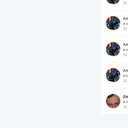
31
Ал
и 
31
Ал
и 
31
Ал
и 
31
Дм
и 
10