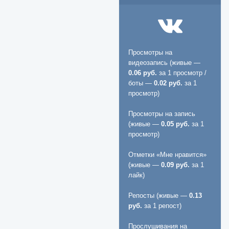
Просмотры на
видеозапись (живые —
0.06 руб.
за 1 просмотр /
боты —
0.02 руб.
за 1
просмотр)
Просмотры на запись
(живые —
0.05 руб.
за 1
просмотр)
Отметки «Мне нравится»
(живые —
0.09 руб.
за 1
лайк)
Репосты (живые —
0.13
руб.
за 1 репост)
Прослушивания на